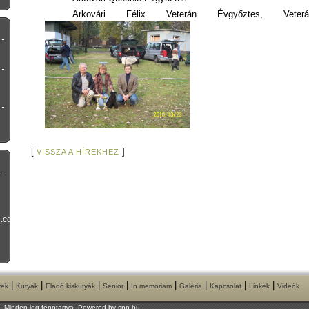
Arkovári Félix Veterán Évgyőztes, Vete
[
]
VISSZA A HÍREKHEZ
l.com
|
|
|
|
|
|
|
|
rek
Kutyák
Eladó kiskutyák
Senior
In memoriam
Galéria
Kapcsolat
Linkek
Videók
l. Minden jog fenntartva. Powered by
spp.hu