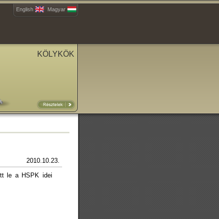
English
Magyar
KÖLYKÖK
2010.10.23.
ott le a HSPK idei