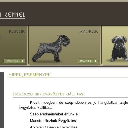
KANOK
SZUKÁK
HIREK, ESEMÉNYEK
2010.10.23.HSPK ÉVGYŐZTES KIÁLLÍTÁS
Kicsit hidegben, de szép időben és jó hangulatban zajl
Évgyőztes kiállítása.
Szép eredményeket értünk el:
Maestro Rezlark Évgyőztes
Arkovári Queenie Évgyőztes