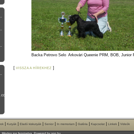
Backa Petrovo Selo Arkovári Queenie PRM, BOB, Junior 
[
]
VISSZA A HÍREKHEZ
l.com
|
|
|
|
|
|
|
|
rek
Kutyák
Eladó kiskutyák
Senior
In memoriam
Galéria
Kapcsolat
Linkek
Videók
l. Minden jog fenntartva. Powered by
spp.hu