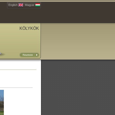
English
Magyar
KÖLYKÖK