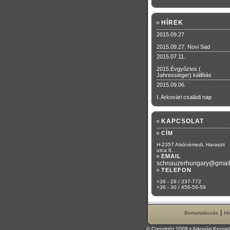
HÍREK
2015.09.27
2015.09.27. Novi Sad
2015.07.11.
2015.Évgyőztes (
Jahressieger) kiállítás
2015.09.06.
I. Arkovári családi nap
KAPCSOLAT
CÍM
H-2357 Alsónémedi, Haraszti
utca 8.
EMAIL
schnauzerhungary@gmai
TELEFON
+36 - 29 / 337-772
+36 - 30 / 456-56-59
|
Bemutatkozás
Hí
© Copyright 2009 • Arkovári Kenne