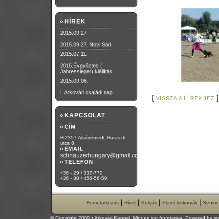
HÍREK
2015.09.27
2015.09.27. Novi Sad
2015.07.11.
2015.Évgyőztes (
Jahressieger) kiállítás
2015.09.06.
I. Arkovári családi nap
[
]
VISSZA A HÍREKHEZ
KAPCSOLAT
CÍM
H-2357 Alsónémedi, Haraszti
utca 8.
EMAIL
schnauzerhungary@gmail.com
TELEFON
+36 - 29 / 337-772
+36 - 30 / 456-56-59
|
|
|
|
Bemutatkozás
Hírek
Kutyák
Eladó kiskutyák
Senior
© Copyright 2009 • Arkovári Kennel. Minden jog fenntartva. Powered by
sp