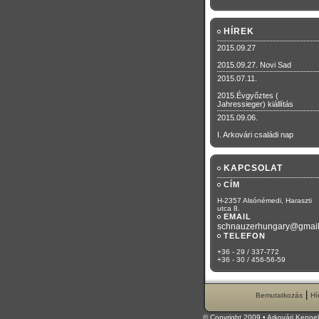
HÍREK
2015.09.27
2015.09.27. Novi Sad
2015.07.11.
2015.Évgyőztes (
Jahressieger) kiállítás
2015.09.06.
I. Arkovári családi nap
KAPCSOLAT
CÍM
H-2357 Alsónémedi, Haraszti
utca 8.
EMAIL
schnauzerhungary@gmai
TELEFON
+36 - 29 / 337-772
+36 - 30 / 456-56-59
|
Bemutatkozás
Hí
© Copyright 2009 • Arkovári Kenne