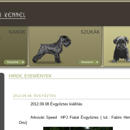
KANOK
SZUKÁK
HIREK, ESEMÉNYEK
2012.09.08. ÉVGYŐZTES
2012.09.08.Évgyőztes kiállítás
Arkovári Speed HPJ Fiatal Évgyőztes ( tul.: Fabini Hen
Orsi)