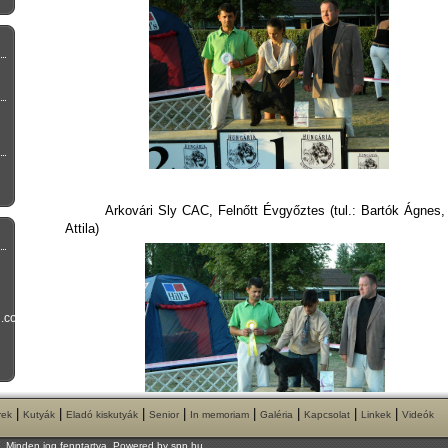
Arkovári Sly CAC, Felnőtt Évgyőztes (tul.: Bartók Ágnes,
Attila)
l.com
|
|
|
|
|
|
|
|
rek
Kutyák
Eladó kiskutyák
Senior
In memoriam
Galéria
Kapcsolat
Linkek
Videók
l. Minden jog fenntartva. Powered by
spp.hu