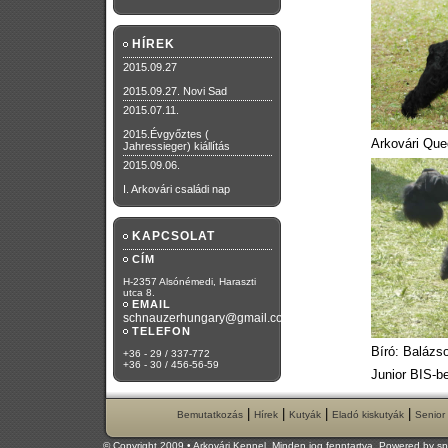
HÍREK
2015.09.27
2015.09.27. Novi Sad
2015.07.11.
2015.Évgyőztes (
Arkovári Qu
Jahressieger) kiállítás
2015.09.06.
I. Arkovári családi nap
KAPCSOLAT
CÍM
H-2357 Alsónémedi, Haraszti
utca 8.
EMAIL
schnauzerhungary@gmail.com
TELEFON
Bíró: Balázs
+36 - 29 / 337-772
+36 - 30 / 456-56-59
Junior BIS-b
|
|
|
|
Bemutatkozás
Hírek
Kutyák
Eladó kiskutyák
Senior
[
]
VISSZA A HÍREKHEZ
© Copyright 2009 • Arkovári Kennel. Minden jog fenntartva. Powered by
sp