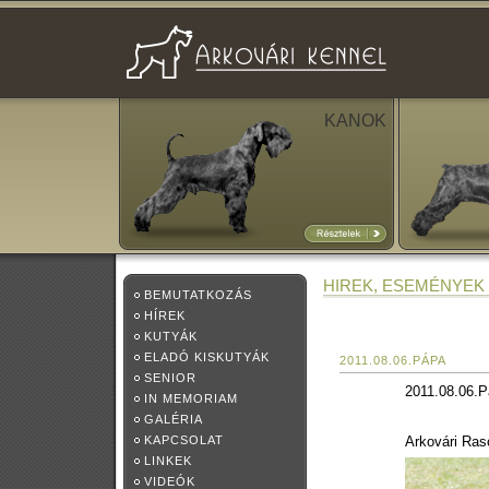
KANOK
HIREK, ESEMÉNYEK
BEMUTATKOZÁS
HÍREK
KUTYÁK
ELADÓ KISKUTYÁK
2011.08.06.PÁPA
SENIOR
2011.08.06.
IN MEMORIAM
GALÉRIA
KAPCSOLAT
Arkovári Ras
LINKEK
VIDEÓK