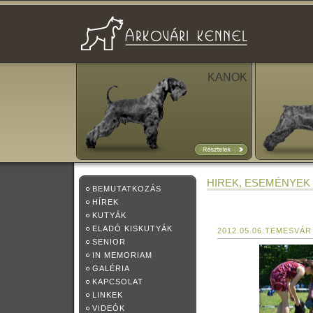
KANOK
HIREK, ESEMÉNYEK
BEMUTATKOZÁS
HÍREK
KUTYÁK
ELADÓ KISKUTYÁK
2012.05.06.TEMESVÁR
SENIOR
IN MEMORIAM
GALÉRIA
KAPCSOLAT
LINKEK
VIDEÓK