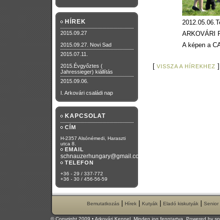
HÍREK
2012.05.06.
2015.09.27
ARKOVÁRI R
A képen a C
2015.09.27. Novi Sad
2015.07.11.
[
]
2015.Évgyőztes (
VISSZA A HÍREKHEZ
Jahressieger) kiállítás
2015.09.06.
I. Arkovári családi nap
KAPCSOLAT
CÍM
H-2357 Alsónémedi, Haraszti
utca 8.
EMAIL
schnauzerhungary@gmail.com
TELEFON
+36 - 29 / 337-772
+36 - 30 / 456-56-59
|
|
|
|
Bemutatkozás
Hírek
Kutyák
Eladó kiskutyák
Senior
© Copyright 2009 • Arkovári Kennel. Minden jog fenntartva. Powered by
sp