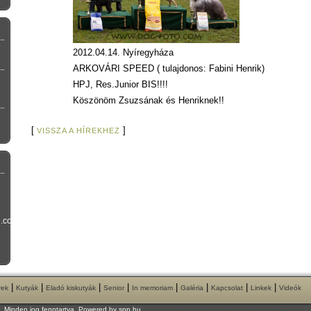
2012.04.14. Nyíregyháza
ARKOVÁRI SPEED ( tulajdonos: Fabini Henrik)
HPJ, Res.Junior BIS!!!!
Köszönöm Zsuzsának és Henriknek!!
[
]
VISSZA A HÍREKHEZ
l.com
|
|
|
|
|
|
|
|
rek
Kutyák
Eladó kiskutyák
Senior
In memoriam
Galéria
Kapcsolat
Linkek
Videók
l. Minden jog fenntartva. Powered by
spp.hu