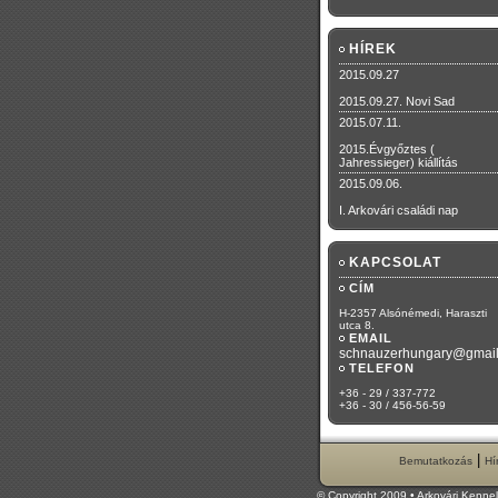
HÍREK
2015.09.27
2015.09.27. Novi Sad
2015.07.11.
2015.Évgyőztes (
Jahressieger) kiállítás
2015.09.06.
I. Arkovári családi nap
KAPCSOLAT
CÍM
H-2357 Alsónémedi, Haraszti
utca 8.
EMAIL
schnauzerhungary@gmai
TELEFON
+36 - 29 / 337-772
+36 - 30 / 456-56-59
|
Bemutatkozás
Hí
© Copyright 2009 • Arkovári Kenne