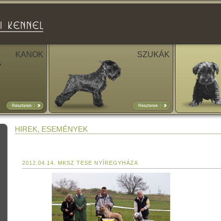
KANOK
SZUKÁK
HIREK, ESEMÉNYEK
2012.04.14. MKSZ TESE NYÍREGYHÁZA